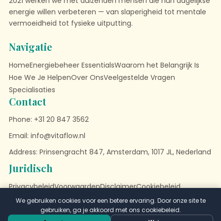
2021 werken we met duizenden mensen die hun dagelijkse
energie willen verbeteren — van slaperigheid tot mentale
vermoeidheid tot fysieke uitputting.
Navigatie
Home
Energiebeheer Essentials
Waarom het Belangrijk Is
Hoe We Je Helpen
Over Ons
Veelgestelde Vragen
Specialisaties
Contact
Phone: +31 20 847 3562
Email:
info@vitaflow.nl
Address: Prinsengracht 847, Amsterdam, 1017 JL, Nederland
Juridisch
Privacybeleid
Voorwaarden
Disclaimer
Cookiebeleid
We gebruiken cookies voor een betere ervaring. Door onze site te
2026 Vitaflow. Alle rechten voorbehouden.
gebruiken, ga je akkoord met ons cookiebeleid.